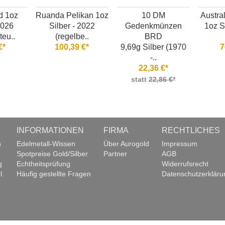
d 1oz
Ruanda Pelikan 1oz
10 DM
Austra
2026
Silber - 2022
Gedenkmünzen
1oz S
teu..
(regelbe..
BRD
€*
100,39 €*
9,69g Silber (1970
7
-..
22,36 €*
statt
22,86 €*
INFORMATIONEN
FIRMA
RECHTLICHES
n
Edelmetall-Wissen
Über Aurogold
Impressum
Spotpreise Gold/Silber
Partner
AGB
g
Echtheitsprüfung
Widerrufsrecht
l.
Häufig gestellte Fragen
Datenschutzerkläru