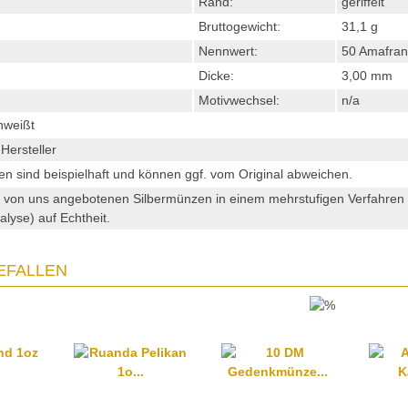
Rand:
geriffelt
Bruttogewicht:
31,1 g
Nennwert:
50 Amafra
Dicke:
3,00 mm
Motivwechsel:
n/a
hweißt
Hersteller
en sind beispielhaft und können ggf. vom Original abweichen.
e von uns angebotenen Silbermünzen in einem mehrstufigen Verfahre
alyse) auf Echtheit.
EFALLEN