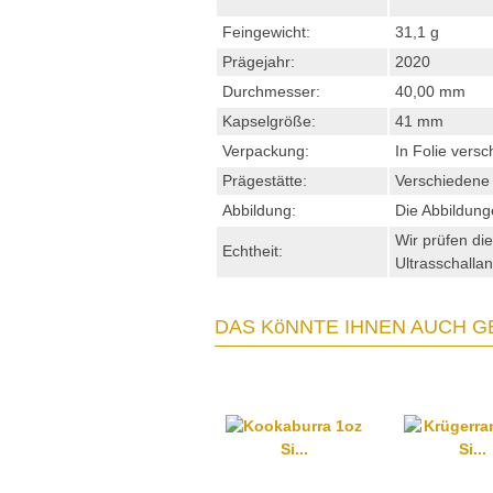
Feingewicht:
31,1 g
Prägejahr:
2020
Durchmesser:
40,00 mm
Kapselgröße:
41 mm
Verpackung:
In Folie versc
Prägestätte:
Verschiedene 
Abbildung:
Die Abbildung
Wir prüfen di
Echtheit:
Ultrasschallan
DAS KöNNTE IHNEN AUCH G