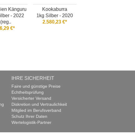
lien Känguru
Kookaburra
ilber - 2022
1kg Silber - 2020
(reg..
2.580,23 €*
6,29 €*
IHRE SICHERHEIT
Faire und günstige Preise
Echtheitsprüfung
Versicherter Versand
ng
Diskretion und Vertraulichkeit
Mitglied im Berufsverband
Schutz Ihrer Daten
Wertelogistik-Partner