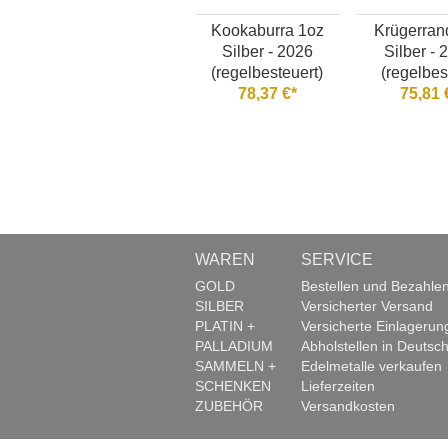
Kookaburra 1oz
Krügerran
Silber - 2026
Silber - 
(regelbesteuert)
(regelbes
78,37 €*
75,81 
WAREN
SERVICE
GOLD
Bestellen und Bezahle
SILBER
Versicherter Versand
PLATIN +
Versicherte Einlagerun
PALLADIUM
Abholstellen in Deutsch
SAMMELN +
Edelmetalle verkaufen
SCHENKEN
Lieferzeiten
ZUBEHÖR
Versandkosten