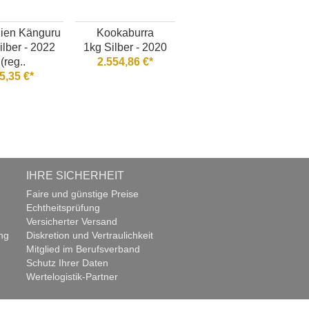
lien Känguru
Kookaburra
ilber - 2022
1kg Silber - 2020
(reg..
2.554,86 €*
5,35 €*
IHRE SICHERHEIT
Faire und günstige Preise
Echtheitsprüfung
Versicherter Versand
ng
Diskretion und Vertraulichkeit
Mitglied im Berufsverband
Schutz Ihrer Daten
Wertelogistik-Partner