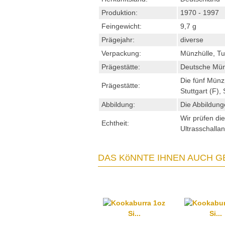
Produktion:
1970 - 1997
Feingewicht:
9,7 g
Prägejahr:
diverse
Verpackung:
Münzhülle, T
Prägestätte:
Deutsche Mün
Die fünf Münz
Prägestätte:
Stuttgart (F)
Abbildung:
Die Abbildung
Wir prüfen di
Echtheit:
Ultrasschallan
DAS KöNNTE IHNEN AUCH G