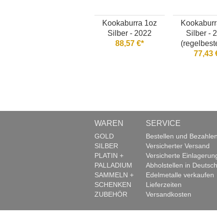
Kookaburra 1oz
Kookaburr
Silber - 2022
Silber - 
88,57 €*
(regelbest
77,43 
WAREN
SERVICE
GOLD
Bestellen und Bezahle
SILBER
Versicherter Versand
PLATIN +
Versicherte Einlagerun
PALLADIUM
Abholstellen in Deutsch
SAMMELN +
Edelmetalle verkaufen
SCHENKEN
Lieferzeiten
ZUBEHÖR
Versandkosten