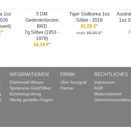
a 1oz
5 DM
Tiger Südkorea 1oz
Austra
2026
Gedenkmünzen
Silber - 2018
1oz S
euert)
BRD
81,05 €*
€*
7g Silber (1953 -
7
statt
88,55 €*
1979)
16,19 €*
INFORMATIONEN
FIRMA
RECHTLICHES
n
Edelmetall-Wissen
Über Aurogold
Impressum
Spotpreise Gold/Silber
Partner
AGB
g
Echtheitsprüfung
Widerrufsrecht
l.
Häufig gestellte Fragen
Datenschutzerkläru