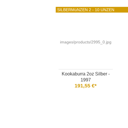
SILBERMüNZEN 2 - 10 UNZEN
images/products/2995_0.jpg
Kookaburra 2oz Silber -
1997
191,55 €*