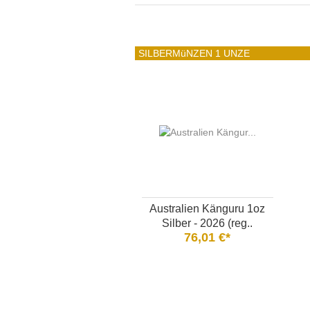
SILBERMüNZEN 1 UNZE
Australien Känguru 1oz
Silber - 2026 (reg..
76,01 €*