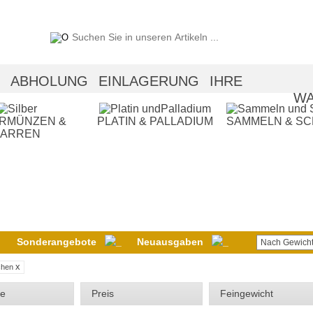
ABHOLUNG
EINLAGERUNG
IHRE
WA
ERMÜNZEN &
PLATIN & PALLADIUM
SAMMELN & S
BARREN
Sonderangebote
Neuausgaben
Nach Gewicht
x
schen
ie
Preis
Feingewicht