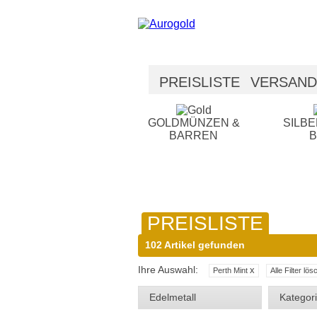
PREISLISTE
VERSAND
SICHERHEIT
HILFE
GOLDMÜNZEN &
SILB
BARREN
PREISLISTE
102 Artikel gefunden
Ihre Auswahl:
x
Perth Mint
Alle Filter lö
Edelmetall
Kategor