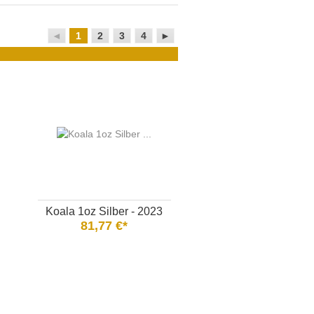
◄
1
2
3
4
►
Koala 1oz Silber - 2023
81,77 €*