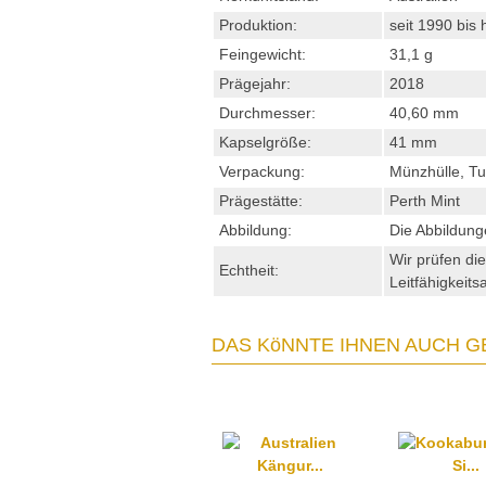
Produktion:
seit 1990 bis 
Feingewicht:
31,1 g
Prägejahr:
2018
Durchmesser:
40,60 mm
Kapselgröße:
41 mm
Verpackung:
Münzhülle, T
Prägestätte:
Perth Mint
Abbildung:
Die Abbildung
Wir prüfen di
Echtheit:
Leitfähigkeits
DAS KöNNTE IHNEN AUCH G