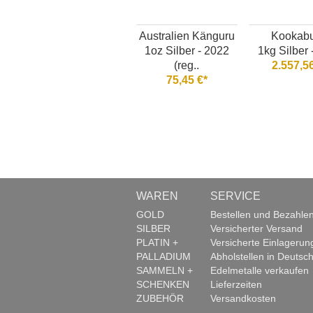
Australien Känguru
Kookabu
1oz Silber - 2022
1kg Silber 
(reg..
2.557,56
75,45 €*
WAREN
SERVICE
GOLD
Bestellen und Bezahle
SILBER
Versicherter Versand
PLATIN +
Versicherte Einlagerun
PALLADIUM
Abholstellen in Deutsch
SAMMELN +
Edelmetalle verkaufen
SCHENKEN
Lieferzeiten
ZUBEHÖR
Versandkosten