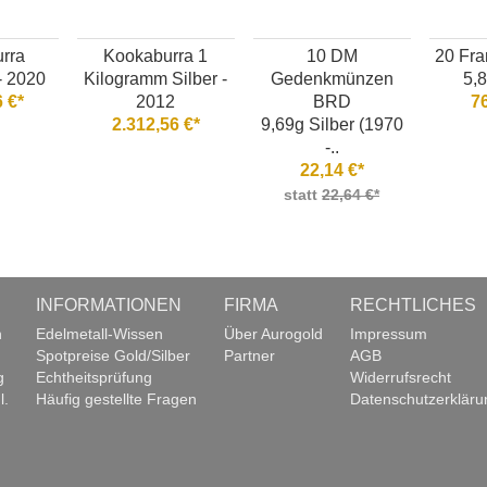
rra
Kookaburra 1
10 DM
20 Fra
- 2020
Kilogramm Silber -
Gedenkmünzen
5,
 €*
2012
BRD
7
2.312,56 €*
9,69g Silber (1970
-..
22,14 €*
statt
22,64 €*
INFORMATIONEN
FIRMA
RECHTLICHES
n
Edelmetall-Wissen
Über Aurogold
Impressum
Spotpreise Gold/Silber
Partner
AGB
g
Echtheitsprüfung
Widerrufsrecht
l.
Häufig gestellte Fragen
Datenschutzerkläru