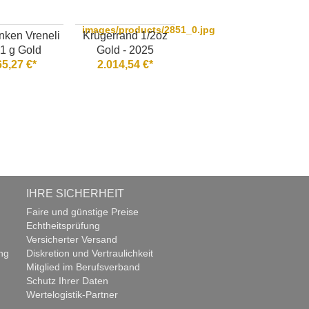
images/products/2851_0.jpg
nken Vreneli
Krügerrand 1/2oz
81 g Gold
Gold - 2025
65,27 €*
2.014,54 €*
IHRE SICHERHEIT
Faire und günstige Preise
Echtheitsprüfung
Versicherter Versand
ng
Diskretion und Vertraulichkeit
Mitglied im Berufsverband
Schutz Ihrer Daten
Wertelogistik-Partner