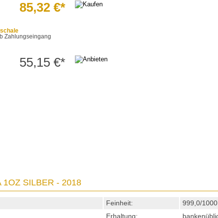
85,32 €*
schale
t ab Zahlungseingang
55,15 €*
1OZ SILBER - 2018
Feinheit:
999,0/1000
Erhaltung:
bankenübli