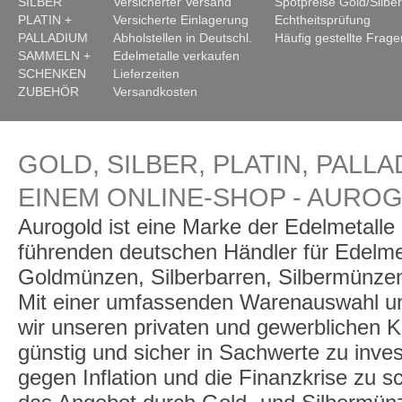
SILBER
Versicherter Versand
Spotpreise Gold/Silber
PLATIN +
Versicherte Einlagerung
Echtheitsprüfung
PALLADIUM
Abholstellen in Deutschl.
Häufig gestellte Frage
SAMMELN +
Edelmetalle verkaufen
SCHENKEN
Lieferzeiten
ZUBEHÖR
Versandkosten
GOLD, SILBER, PLATIN, PALLA
EINEM ONLINE-SHOP - AURO
Aurogold ist eine Marke der Edelmetall
führenden deutschen Händler für Edelme
Goldmünzen, Silberbarren, Silbermünzen
Mit einer umfassenden Warenauswahl un
wir unseren privaten und gewerblichen K
günstig und sicher in Sachwerte zu inve
gegen Inflation und die Finanzkrise zu 