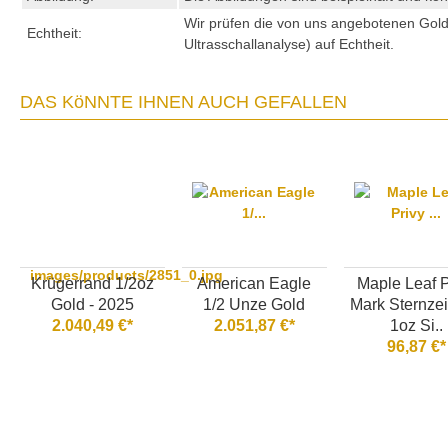
Wir prüfen die von uns angebotenen Gol
Echtheit:
Ultrasschallanalyse) auf Echtheit.
DAS KöNNTE IHNEN AUCH GEFALLEN
images/products/2851_0.jpg
Krügerrand 1/2oz
American Eagle
Maple Leaf P
Gold - 2025
1/2 Unze Gold
Mark Sternze
2.040,49 €*
2.051,87 €*
1oz Si..
96,87 €*