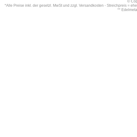
© Cop
*Alle Preise inkl. der gesetzl. MwSt und zzgl.
Versandkosten
- Streichpreis = eh
** Edelmet