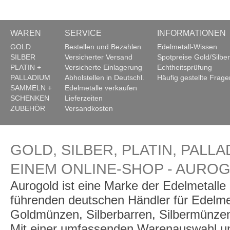
WAREN
SERVICE
INFORMATIONEN
GOLD
Bestellen und Bezahlen
Edelmetall-Wissen
SILBER
Versicherter Versand
Spotpreise Gold/Silber
PLATIN +
Versicherte Einlagerung
Echtheitsprüfung
PALLADIUM
Abholstellen in Deutschl.
Häufig gestellte Frage
SAMMELN +
Edelmetalle verkaufen
SCHENKEN
Lieferzeiten
ZUBEHÖR
Versandkosten
GOLD, SILBER, PLATIN, PALLA
EINEM ONLINE-SHOP - AURO
Aurogold ist eine Marke der Edelmetall
führenden deutschen Händler für Edelme
Goldmünzen, Silberbarren, Silbermünzen
Mit einer umfassenden Warenauswahl un