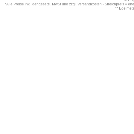
© Cop
*Alle Preise inkl. der gesetzl. MwSt und zzgl.
Versandkosten
- Streichpreis = eh
** Edelmet