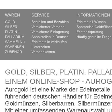
WAREN
SERVICE
INFORMATIONEN
GOLD
Bestellen und Bezahlen
Edelmetall-Wissen
SILBER
Versicherter Versand
Spotpreise Gold/Silber
PLATIN +
Versicherte Einlagerung
Echtheitsprüfung
PALLADIUM
Abholstellen in Deutschl.
Häufig gestellte Frage
SAMMELN +
Edelmetalle verkaufen
SCHENKEN
Lieferzeiten
ZUBEHÖR
Versandkosten
GOLD, SILBER, PLATIN, PALLA
EINEM ONLINE-SHOP - AURO
Aurogold ist eine Marke der Edelmetall
führenden deutschen Händler für Edelme
Goldmünzen, Silberbarren, Silbermünzen
Mit einer umfassenden Warenauswahl un