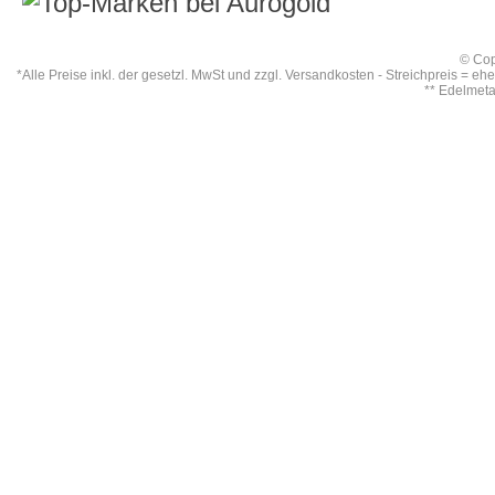
© Cop
*Alle Preise inkl. der gesetzl. MwSt und zzgl.
Versandkosten
- Streichpreis = eh
** Edelmet