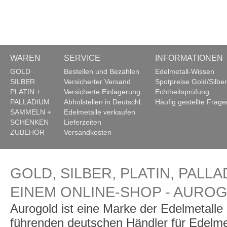
WAREN
SERVICE
INFORMATIONEN
GOLD
Bestellen und Bezahlen
Edelmetall-Wissen
SILBER
Versicherter Versand
Spotpreise Gold/Silber
PLATIN +
Versicherte Einlagerung
Echtheitsprüfung
PALLADIUM
Abholstellen in Deutschl.
Häufig gestellte Frage
SAMMELN +
Edelmetalle verkaufen
SCHENKEN
Lieferzeiten
ZUBEHÖR
Versandkosten
GOLD, SILBER, PLATIN, PALLA
EINEM ONLINE-SHOP - AURO
Aurogold ist eine Marke der Edelmetall
führenden deutschen Händler für Edelme