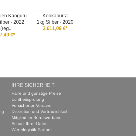
lien Känguru
Kookaburra
ilber - 2022
1kg Silber - 2020
(reg..
2.611,09 €*
7,49 €*
IHRE SICHERHEIT
Faire und günstige Preise
Echtheitsprüfung
Versicherter Versand
ng
Diskretion und Vertraulichkeit
Mitglied im Berufsverband
Schutz Ihrer Daten
Wertelogistik-Partner