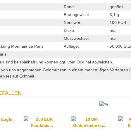
Rand:
geriffelt
Bruttogewicht:
3,1 g
Nennwert:
100 EUR
Dicke:
n/a
Motivwechsel:
n/a
ckung Monnaie de Paris
Auflage:
50.000 Stü
aris
en sind beispielhaft und können ggf. vom Original abweichen.
ie von uns angebotenen Goldmünzen in einem mehrstufigen Verfahren
alyse) auf Echtheit.
EFALLEN