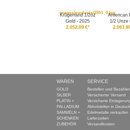
images/products/2851_0.jpg
Krügerrand 1/2oz
American 
Gold - 2025
1/2 Unze
2.052,09 €*
2.063,99
WAREN
SERVICE
GOLD
Bestellen und Bezahle
SILBER
Versicherter Versand
PLATIN +
Versicherte Einlagerun
PALLADIUM
Abholstellen in Deutsch
SAMMELN +
Edelmetalle verkaufen
SCHENKEN
Lieferzeiten
ZUBEHÖR
Versandkosten