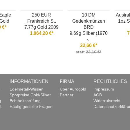
Eagle
250 EUR
10 DM
Austra
 Gold
Frankreich S..
Gedenkmünzen
1oz S
 €*
7,77g Gold 2009
BRD
1.064,20 €*
9,69g Silber (1970
7
-..
22,66 €*
statt
23,16 €*
INFORMATIONEN
FIRMA
RECHTLICHES
n
Edelmetall-Wissen
Über Aurogold
Impressum
Spotpreise Gold/Silber
Partner
AGB
g
Echtheitsprüfung
Widerrufsrecht
l.
Häufig gestellte Fragen
Datenschutzerkläru