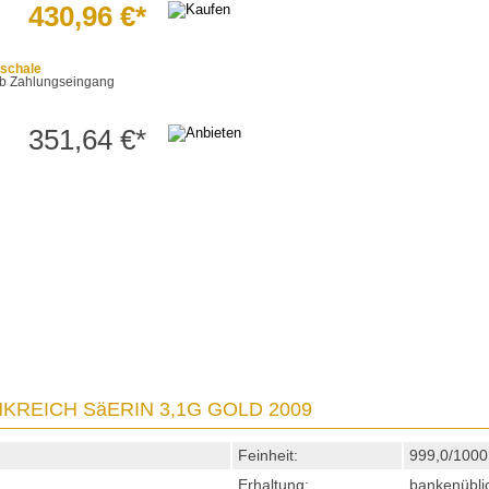
430,96 €*
schale
t ab Zahlungseingang
351,64 €*
NKREICH SäERIN 3,1G GOLD 2009
Feinheit:
999,0/1000
Erhaltung:
bankenübli