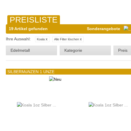
PREISLISTE
19 Artikel gefunden
Sonderangebote
Ihre Auswahl:
x
x
Koala
Alle Filter löschen
Edelmetall
Kategorie
Preis
SILBERMüNZEN 1 UNZE