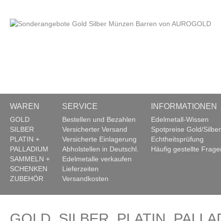
WAREN
SERVICE
INFORMATIONEN
GOLD
Bestellen und Bezahlen
Edelmetall-Wissen
SILBER
Versicherter Versand
Spotpreise Gold/Silber
PLATIN +
Versicherte Einlagerung
Echtheitsprüfung
PALLADIUM
Abholstellen in Deutschl.
Häufig gestellte Frage
SAMMELN +
Edelmetalle verkaufen
SCHENKEN
Lieferzeiten
ZUBEHÖR
Versandkosten
GOLD, SILBER, PLATIN, PALLA