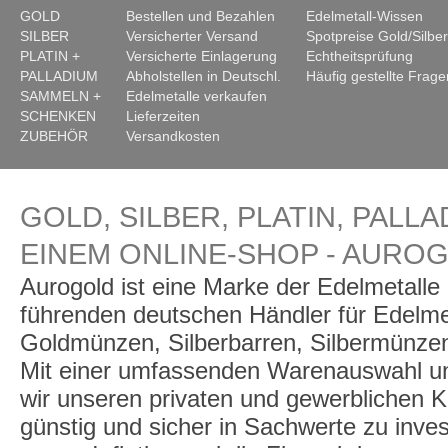
GOLD
Bestellen und Bezahlen
Edelmetall-Wissen
SILBER
Versicherter Versand
Spotpreise Gold/Silber
PLATIN +
Versicherte Einlagerung
Echtheitsprüfung
PALLADIUM
Abholstellen in Deutschl.
Häufig gestellte Frage
SAMMELN +
Edelmetalle verkaufen
SCHENKEN
Lieferzeiten
ZUBEHÖR
Versandkosten
GOLD, SILBER, PLATIN, PALLA
EINEM ONLINE-SHOP - AURO
Aurogold ist eine Marke der Edelmetall
führenden deutschen Händler für Edelme
Goldmünzen, Silberbarren, Silbermünzen
Mit einer umfassenden Warenauswahl un
wir unseren privaten und gewerblichen K
günstig und sicher in Sachwerte zu inve