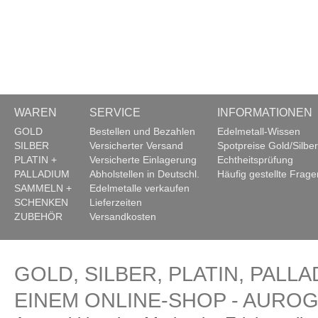
WAREN
SERVICE
INFORMATIONEN
GOLD
Bestellen und Bezahlen
Edelmetall-Wissen
SILBER
Versicherter Versand
Spotpreise Gold/Silber
PLATIN +
Versicherte Einlagerung
Echtheitsprüfung
PALLADIUM
Abholstellen in Deutschl.
Häufig gestellte Frage
SAMMELN +
Edelmetalle verkaufen
SCHENKEN
Lieferzeiten
ZUBEHÖR
Versandkosten
GOLD, SILBER, PLATIN, PALLA
EINEM ONLINE-SHOP - AURO