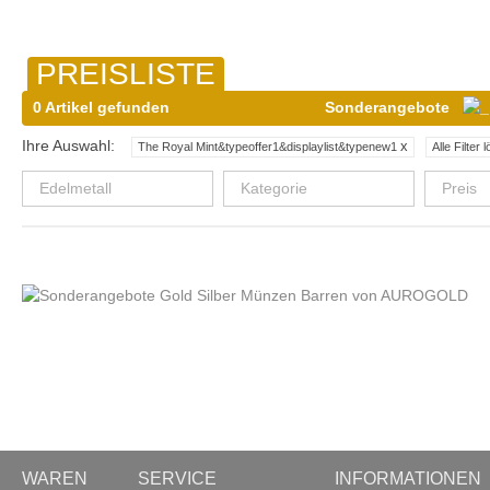
PREISLISTE
0 Artikel gefunden
Sonderangebote
Ihre Auswahl:
x
The Royal Mint&typeoffer1&displaylist&typenew1
Alle Filter
Edelmetall
Kategorie
Preis
WAREN
SERVICE
INFORMATIONEN