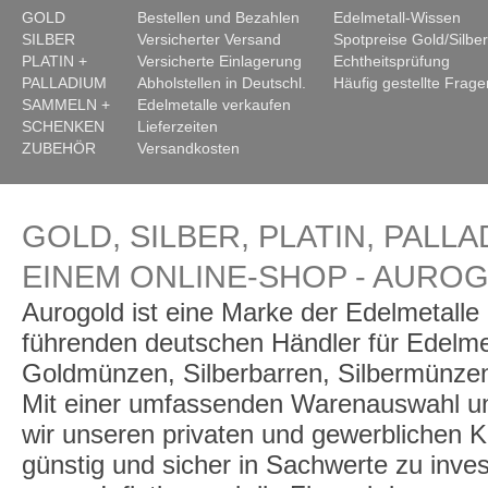
GOLD
Bestellen und Bezahlen
Edelmetall-Wissen
SILBER
Versicherter Versand
Spotpreise Gold/Silber
PLATIN +
Versicherte Einlagerung
Echtheitsprüfung
PALLADIUM
Abholstellen in Deutschl.
Häufig gestellte Frage
SAMMELN +
Edelmetalle verkaufen
SCHENKEN
Lieferzeiten
ZUBEHÖR
Versandkosten
GOLD, SILBER, PLATIN, PALLA
EINEM ONLINE-SHOP - AURO
Aurogold ist eine Marke der Edelmetall
führenden deutschen Händler für Edelme
Goldmünzen, Silberbarren, Silbermünzen
Mit einer umfassenden Warenauswahl un
wir unseren privaten und gewerblichen K
günstig und sicher in Sachwerte zu inve