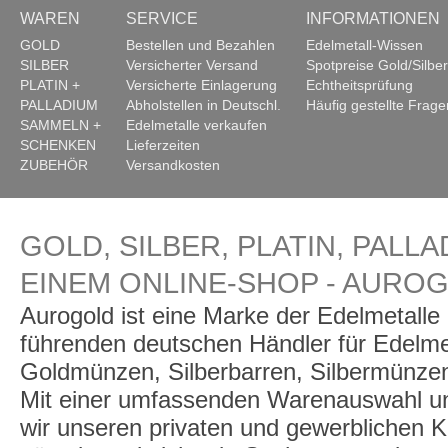
WAREN
SERVICE
INFORMATIONEN
GOLD
Bestellen und Bezahlen
Edelmetall-Wissen
SILBER
Versicherter Versand
Spotpreise Gold/Silber
PLATIN +
Versicherte Einlagerung
Echtheitsprüfung
PALLADIUM
Abholstellen in Deutschl.
Häufig gestellte Frage
SAMMELN +
Edelmetalle verkaufen
SCHENKEN
Lieferzeiten
ZUBEHÖR
Versandkosten
GOLD, SILBER, PLATIN, PALLA
EINEM ONLINE-SHOP - AURO
Aurogold ist eine Marke der Edelmetall
führenden deutschen Händler für Edelme
Goldmünzen, Silberbarren, Silbermünzen
Mit einer umfassenden Warenauswahl un
wir unseren privaten und gewerblichen K