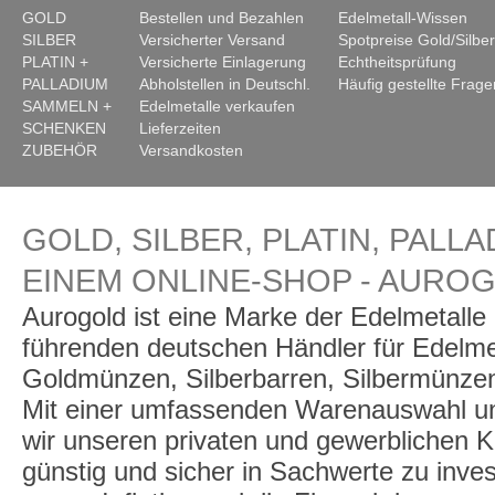
GOLD
Bestellen und Bezahlen
Edelmetall-Wissen
SILBER
Versicherter Versand
Spotpreise Gold/Silber
PLATIN +
Versicherte Einlagerung
Echtheitsprüfung
PALLADIUM
Abholstellen in Deutschl.
Häufig gestellte Frage
SAMMELN +
Edelmetalle verkaufen
SCHENKEN
Lieferzeiten
ZUBEHÖR
Versandkosten
GOLD, SILBER, PLATIN, PALLA
EINEM ONLINE-SHOP - AURO
Aurogold ist eine Marke der Edelmetall
führenden deutschen Händler für Edelme
Goldmünzen, Silberbarren, Silbermünzen
Mit einer umfassenden Warenauswahl un
wir unseren privaten und gewerblichen K
günstig und sicher in Sachwerte zu inve