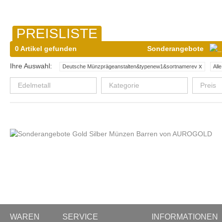
PREISLISTE
0 Artikel gefunden
Sonderangebote
Ihre Auswahl:
x
Deutsche Münzprägeanstalten&typenew1&sortnamerev
All
Edelmetall
Kategorie
Preis
WAREN
SERVICE
INFORMATIONEN