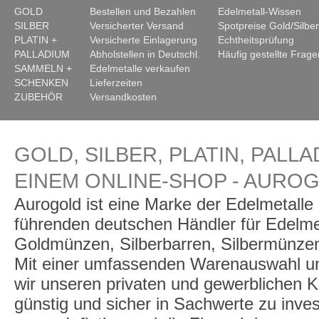
GOLD
Bestellen und Bezahlen
Edelmetall-Wissen
SILBER
Versicherter Versand
Spotpreise Gold/Silber
PLATIN +
Versicherte Einlagerung
Echtheitsprüfung
PALLADIUM
Abholstellen in Deutschl.
Häufig gestellte Frage
SAMMELN +
Edelmetalle verkaufen
SCHENKEN
Lieferzeiten
ZUBEHÖR
Versandkosten
GOLD, SILBER, PLATIN, PALLA
EINEM ONLINE-SHOP - AURO
Aurogold ist eine Marke der Edelmetall
führenden deutschen Händler für Edelme
Goldmünzen, Silberbarren, Silbermünzen
Mit einer umfassenden Warenauswahl un
wir unseren privaten und gewerblichen K
günstig und sicher in Sachwerte zu inve