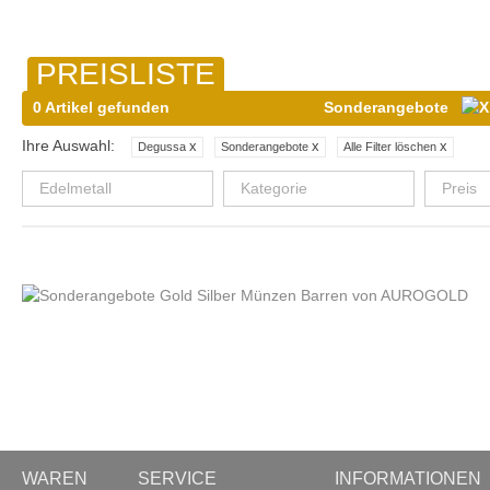
PREISLISTE
0 Artikel gefunden
Sonderangebote
Ihre Auswahl:
x
x
x
Degussa
Sonderangebote
Alle Filter löschen
Edelmetall
Kategorie
Preis
WAREN
SERVICE
INFORMATIONEN